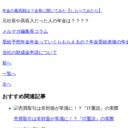
年金の最高額は？会長に聞いてみた【しらべてみたら】
元社長や高収入だった人の年金は？？？？
メルマガ編集長コラム
受給予想
年金
年金っていくらもらえるの？
年金受給
老後の年
当社の助成金申請について
前へ
一覧へ
次へ
おすすめ関連記事
売買取引は非対面が常識に！？『IT重説』の実際