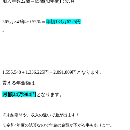
加入年数22歳～65歳(43年間)で試算
565万×43年×0.55％＝
年額133万6225円
“
1,555,548＋1,336,225円＝2,891,809円となります。
貰える年金額は
月額24万984円
となります。
※未納期間や、収入の違いで差が出ます！
※令和4年度の試算なので年金の金額が下がる事もあります。