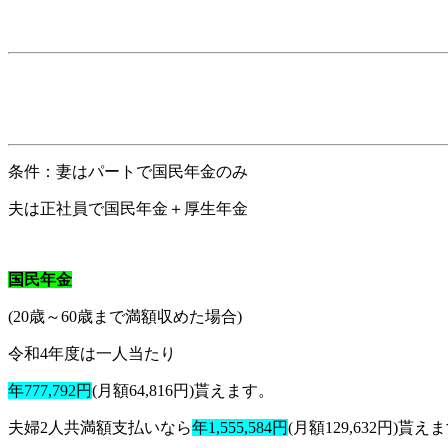
条件：妻はパートで国民年金のみ
夫は正社員で国民年金＋厚生年金
国民年金
(20歳～60歳まで満額収めた場合)
令和4年度は一人当たり
年777,792円
(月額64,816円)貰えます。
夫婦2人共満額支払いなら
年1,555,584円
(月額129,632円)貰え