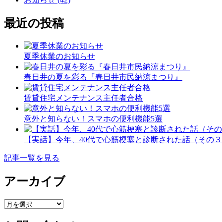
最近の投稿
夏季休業のお知らせ
春日井の夏を彩る『春日井市民納涼まつり』
賃貸住宅メンテナンス主任者合格
意外と知らない！スマホの便利機能5選
【実話】今年、40代で心筋梗塞と診断された話（その
記事一覧を見る
アーカイブ
ア
ー