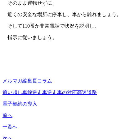
そのまま運転せずに、
近くの安全な場所に停車し、車から離れましょう。
そして110番か非常電話で状況を説明し、
指示に従いましょう。
メルマガ編集長コラム
追い越し車線
逆走車
逆走車の対応
高速道路
電子契約の導入
前へ
一覧へ
次へ