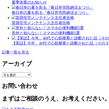
夏季休業のお知らせ
春日井の夏を彩る『春日井市民納涼まつり』
賃貸住宅メンテナンス主任者合格
意外と知らない！スマホの便利機能5選
【実話】今年、40代で心筋梗塞と診断された話（その
記事一覧を見る
アーカイブ
ア
ー
お問い合わせ
カ
イ
ブ
まずはご相談のうえ、お考えください