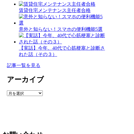
賃貸住宅メンテナンス主任者合格
意外と知らない！スマホの便利機能5選
【実話】今年、40代で心筋梗塞と診断さ
れた話（その３）
記事一覧を見る
アーカイブ
ア
ー
カ
イ
ブ