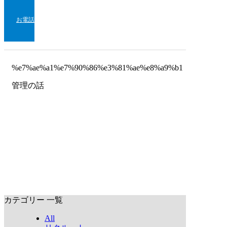
お電話
%e7%ae%a1%e7%90%86%e3%81%ae%e8%a9%b1
管理の話
カテゴリー 一覧
All