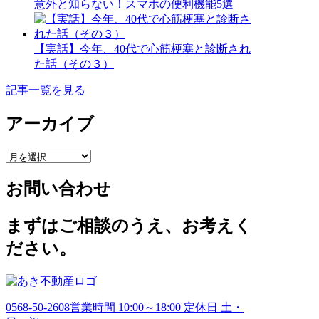
意外と知らない！スマホの便利機能5選
【実話】今年、40代で心筋梗塞と診断され
た話（その３）
記事一覧を見る
アーカイブ
ア
ー
お問い合わせ
カ
イ
ブ
まずはご相談のうえ、お考えく
ださい。
0568-50-2608
営業時間 10:00～18:00 定休日 土・