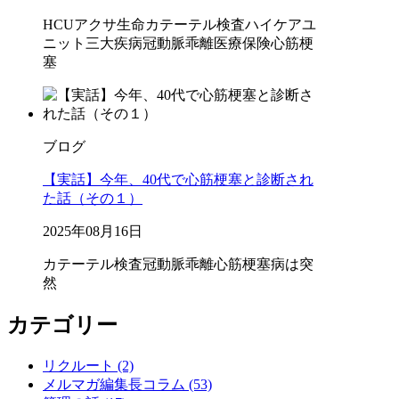
HCU
アクサ生命
カテーテル検査
ハイケアユ
ニット
三大疾病
冠動脈乖離
医療保険
心筋梗
塞
ブログ
【実話】今年、40代で心筋梗塞と診断され
た話（その１）
2025年08月16日
カテーテル検査
冠動脈乖離
心筋梗塞
病は突
然
カテゴリー
リクルート (2)
メルマガ編集長コラム (53)