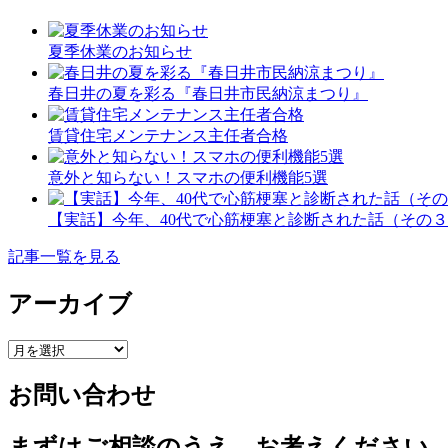
夏季休業のお知らせ
春日井の夏を彩る『春日井市民納涼まつり』
賃貸住宅メンテナンス主任者合格
意外と知らない！スマホの便利機能5選
【実話】今年、40代で心筋梗塞と診断された話（その
記事一覧を見る
アーカイブ
ア
ー
お問い合わせ
カ
イ
ブ
まずはご相談のうえ、お考えください