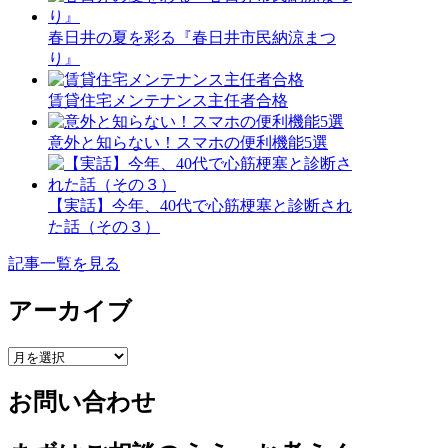
春日井の夏を彩る『春日井市民納涼まつ
り』
賃貸住宅メンテナンス主任者合格
意外と知らない！スマホの便利機能5選
【実話】今年、40代で心筋梗塞と診断され
た話（その３）
記事一覧を見る
アーカイブ
ア
ー
お問い合わせ
カ
イ
ブ