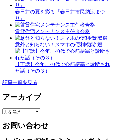
春日井の夏を彩る『春日井市民納涼まつ
り』
賃貸住宅メンテナンス主任者合格
意外と知らない！スマホの便利機能5選
【実話】今年、40代で心筋梗塞と診断され
た話（その３）
記事一覧を見る
アーカイブ
ア
ー
お問い合わせ
カ
イ
ブ