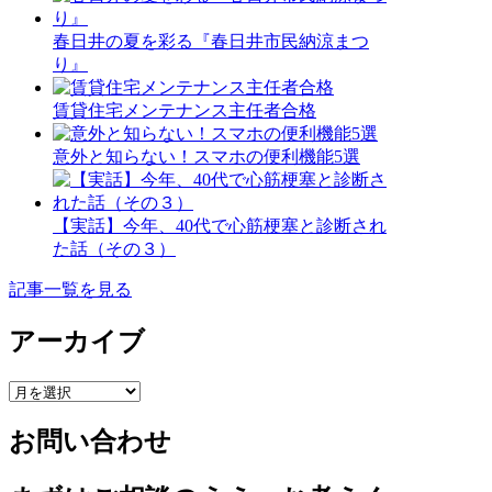
春日井の夏を彩る『春日井市民納涼まつ
り』
賃貸住宅メンテナンス主任者合格
意外と知らない！スマホの便利機能5選
【実話】今年、40代で心筋梗塞と診断され
た話（その３）
記事一覧を見る
アーカイブ
ア
ー
お問い合わせ
カ
イ
ブ