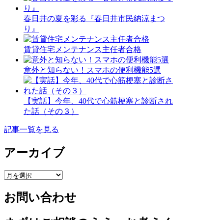
春日井の夏を彩る『春日井市民納涼まつ
り』
賃貸住宅メンテナンス主任者合格
意外と知らない！スマホの便利機能5選
【実話】今年、40代で心筋梗塞と診断され
た話（その３）
記事一覧を見る
アーカイブ
ア
ー
お問い合わせ
カ
イ
ブ