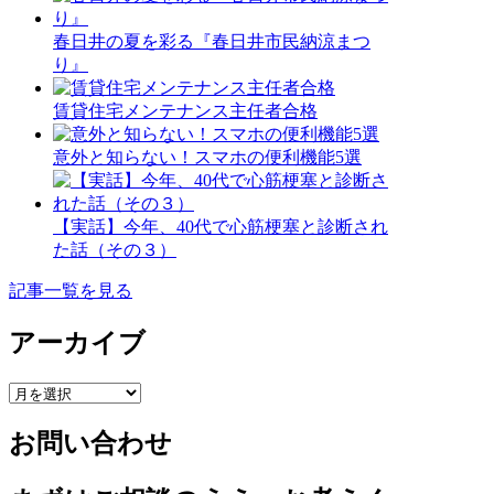
春日井の夏を彩る『春日井市民納涼まつ
り』
賃貸住宅メンテナンス主任者合格
意外と知らない！スマホの便利機能5選
【実話】今年、40代で心筋梗塞と診断され
た話（その３）
記事一覧を見る
アーカイブ
ア
ー
お問い合わせ
カ
イ
ブ