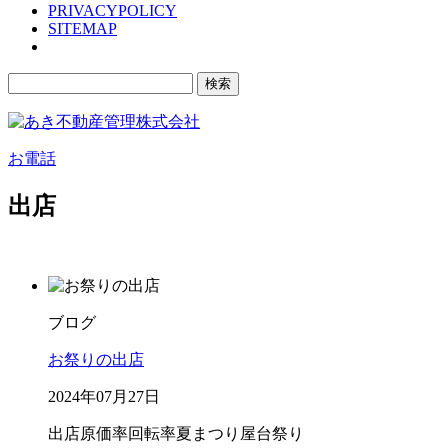
PRIVACYPOLICY
SITEMAP
検
索:
お電話
出店
ブログ
お祭りの出店
2024年07月27日
出店
原価率
回転率
夏まつり
屋台
祭り