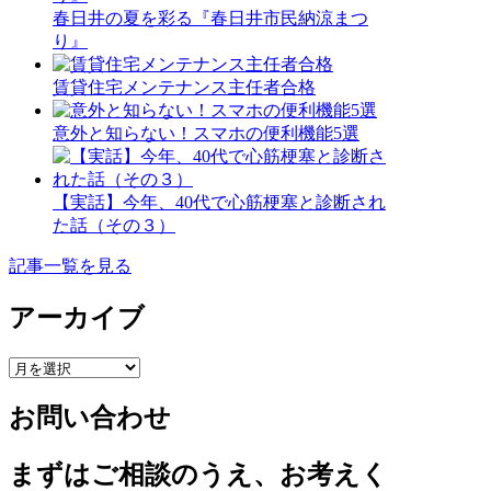
春日井の夏を彩る『春日井市民納涼まつ
り』
賃貸住宅メンテナンス主任者合格
意外と知らない！スマホの便利機能5選
【実話】今年、40代で心筋梗塞と診断され
た話（その３）
記事一覧を見る
アーカイブ
ア
ー
お問い合わせ
カ
イ
ブ
まずはご相談のうえ、お考えく