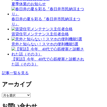
夏季休業のお知らせ
春日井の夏を彩る『春日井市民納涼まつ
り』
賃貸住宅メンテナンス主任者合格
意外と知らない！スマホの便利機能5選
【実話】今年、40代で心筋梗塞と診断され
た話（その３）
記事一覧を見る
アーカイブ
ア
ー
お問い合わせ
カ