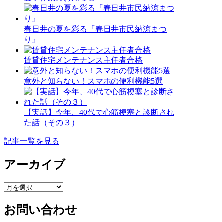
春日井の夏を彩る『春日井市民納涼まつ
り』
賃貸住宅メンテナンス主任者合格
意外と知らない！スマホの便利機能5選
【実話】今年、40代で心筋梗塞と診断され
た話（その３）
記事一覧を見る
アーカイブ
ア
ー
お問い合わせ
カ
イ