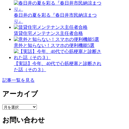
春日井の夏を彩る『春日井市民納涼まつ
り』
賃貸住宅メンテナンス主任者合格
意外と知らない！スマホの便利機能5選
【実話】今年、40代で心筋梗塞と診断され
た話（その３）
記事一覧を見る
アーカイブ
ア
ー
お問い合わせ
カ
イ