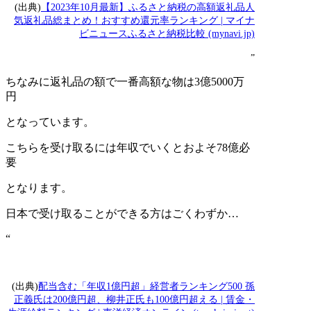
(出典)
【2023年10月最新】ふるさと納税の高額返礼品人
気返礼品総まとめ！おすすめ還元率ランキング | マイナ
ビニュースふるさと納税比較 (mynavi.jp)
”
ちなみに返礼品の額で一番高額な物は3億5000万
円
となっています。
こちらを受け取るには年収でいくとおよそ78億必
要
となります。
日本で受け取ることができる方はごくわずか…
“
(出典)
配当含む「年収1億円超」経営者ランキング500 孫
正義氏は200億円超、柳井正氏も100億円超える | 賃金・