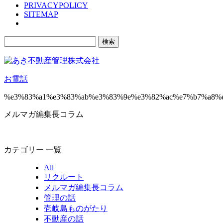
PRIVACYPOLICY
SITEMAP
検
索:
お電話
%e3%83%a1%e3%83%ab%e3%83%9e%e3%82%ac%e7%b7%a8%
メルマガ編集長コラム
カテゴリー 一覧
All
リクルート
メルマガ編集長コラム
管理の話
壱岐島ものがたり
不動産の話