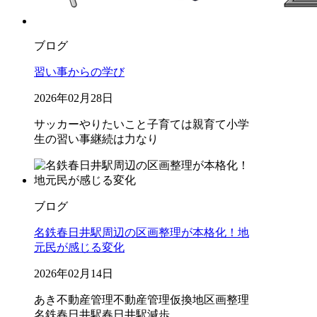
ブログ
習い事からの学び
2026年02月28日
サッカー
やりたいこと
子育ては親育て
小学
生の習い事
継続は力なり
ブログ
名鉄春日井駅周辺の区画整理が本格化！地
元民が感じる変化
2026年02月14日
あき不動産管理
不動産管理
仮換地
区画整理
名鉄春日井駅
春日井駅
減歩