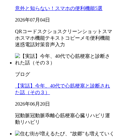
意外と知らない！スマホの便利機能5選
2026年07月04日
QRコード
スクショ
スクリーンショット
スマ
ホ
スマホ機能
テキストコピー
メモ
便利機能
迷惑電話対策
音声入力
ブログ
【実話】今年、40代で心筋梗塞と診断され
た話（その３）
2026年06月20日
冠動脈
冠動脈乖離
心筋梗塞
心臓リハビリ
運
動リハビリ