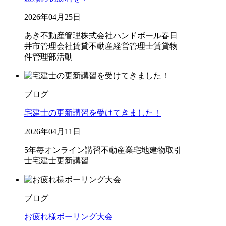
2026年04月25日
あき不動産管理株式会社
ハンドボール
春日
井市
管理会社
賃貸不動産経営管理士
賃貸物
件管理
部活動
ブログ
宅建士の更新講習を受けてきました！
2026年04月11日
5年毎
オンライン講習
不動産業
宅地建物取引
士
宅建士
更新講習
ブログ
お疲れ様ボーリング大会