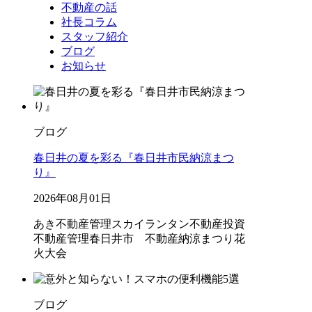
不動産の話
社長コラム
スタッフ紹介
ブログ
お知らせ
ブログ
春日井の夏を彩る『春日井市民納涼まつ
り』
2026年08月01日
あき不動産管理
スカイランタン
不動産投資
不動産管理
春日井市 不動産
納涼まつり
花
火大会
ブログ