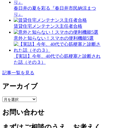
春日井の夏を彩る『春日井市民納涼まつ
り』
賃貸住宅メンテナンス主任者合格
意外と知らない！スマホの便利機能5選
【実話】今年、40代で心筋梗塞と診断され
た話（その３）
記事一覧を見る
アーカイブ
ア
ー
お問い合わせ
カ
イ
ブ
まずはご相談のうえ、お考えく