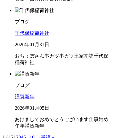
ブログ
千代保稲荷神社
2026年01月31日
おちょぼさん
串カツ
串カツ玉家
初詣
千代保
稲荷神社
ブログ
謹賀新年
2026年01月05日
あけましておめでとうございます
仕事始め
午年
謹賀新年
1 / 12
1
2
3
4
5
...
10
...
»
最後 »