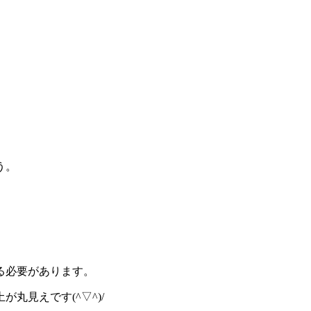
う。
る必要があります。
が丸見えです(^▽^)/