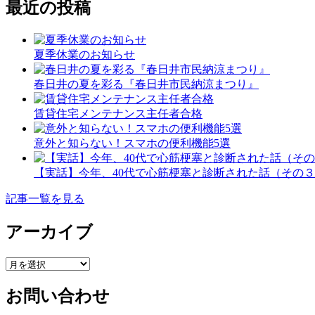
最近の投稿
夏季休業のお知らせ
春日井の夏を彩る『春日井市民納涼まつり』
賃貸住宅メンテナンス主任者合格
意外と知らない！スマホの便利機能5選
【実話】今年、40代で心筋梗塞と診断された話（その
記事一覧を見る
アーカイブ
ア
ー
お問い合わせ
カ
イ