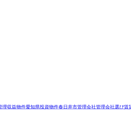
管理
収益物件
愛知県
投資物件
春日井市
管理会社
管理会社選び
賃