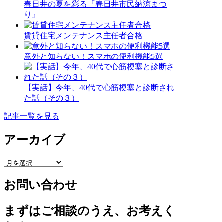
春日井の夏を彩る『春日井市民納涼まつ
り』
賃貸住宅メンテナンス主任者合格
意外と知らない！スマホの便利機能5選
【実話】今年、40代で心筋梗塞と診断され
た話（その３）
記事一覧を見る
アーカイブ
ア
ー
お問い合わせ
カ
イ
ブ
まずはご相談のうえ、お考えく