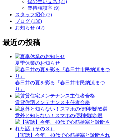
僕の生い立ち (21)
楽待相談室 (9)
スタッフ紹介 (7)
ブログ (136)
お知らせ (42)
最近の投稿
夏季休業のお知らせ
春日井の夏を彩る『春日井市民納涼まつ
り』
賃貸住宅メンテナンス主任者合格
意外と知らない！スマホの便利機能5選
【実話】今年、40代で心筋梗塞と診断され