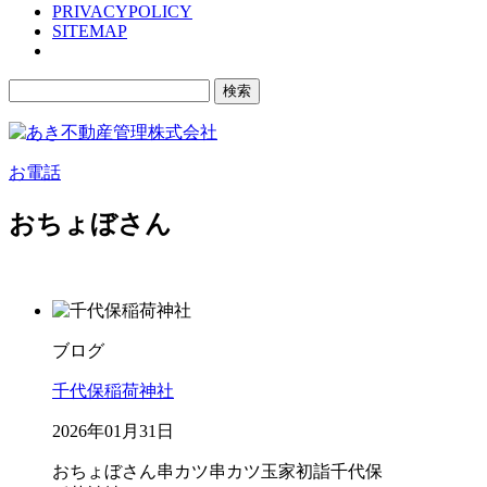
PRIVACYPOLICY
SITEMAP
検
索:
お電話
おちょぼさん
ブログ
千代保稲荷神社
2026年01月31日
おちょぼさん
串カツ
串カツ玉家
初詣
千代保