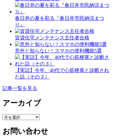
春日井の夏を彩る『春日井市民納涼まつ
り』
賃貸住宅メンテナンス主任者合格
意外と知らない！スマホの便利機能5選
【実話】今年、40代で心筋梗塞と診断され
た話（その３）
記事一覧を見る
アーカイブ
ア
ー
お問い合わせ
カ
イ