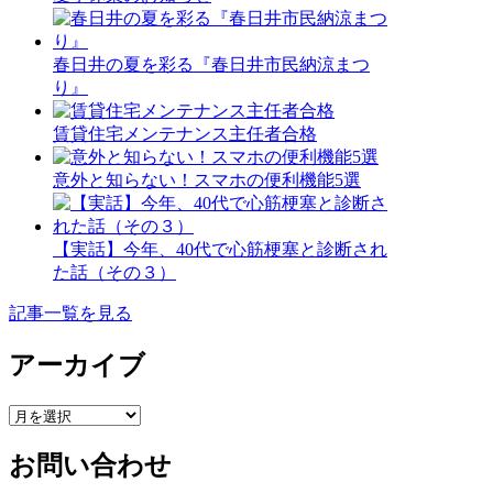
春日井の夏を彩る『春日井市民納涼まつ
り』
賃貸住宅メンテナンス主任者合格
意外と知らない！スマホの便利機能5選
【実話】今年、40代で心筋梗塞と診断され
た話（その３）
記事一覧を見る
アーカイブ
ア
ー
お問い合わせ
カ
イ