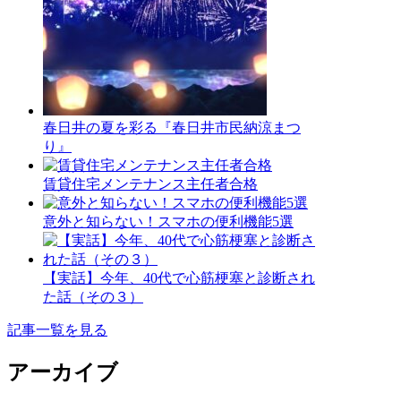
春日井の夏を彩る『春日井市民納涼まつ
り』
賃貸住宅メンテナンス主任者合格
意外と知らない！スマホの便利機能5選
【実話】今年、40代で心筋梗塞と診断され
た話（その３）
記事一覧を見る
アーカイブ