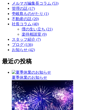
メルマガ編集長コラム (53)
管理の話 (17)
壱岐島ものがたり (1)
不動産の話 (20)
社長コラム (40)
僕の生い立ち (21)
楽待相談室 (9)
スタッフ紹介 (7)
ブログ (136)
お知らせ (42)
最近の投稿
夏季休業のお知らせ