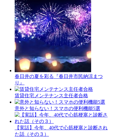
春日井の夏を彩る『春日井市民納涼まつ
り』
賃貸住宅メンテナンス主任者合格
意外と知らない！スマホの便利機能5選
【実話】今年、40代で心筋梗塞と診断され
た話（その３）