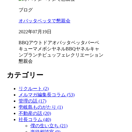
ブログ
オバッタベッタで懇親会
2022年07月19日
BBQ
アウトドア
オバッタベッタ
バーベ
キュー
マメボシ
ヤネルBBQ
ヤネルキャ
ンプ
ランチビュッフェ
レクリエーション
懇親会
カテゴリー
リクルート (2)
メルマガ編集長コラム (53)
管理の話 (17)
壱岐島ものがたり (1)
不動産の話 (20)
社長コラム (40)
僕の生い立ち (21)
楽待相談室 (9)