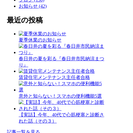
お知らせ (42)
最近の投稿
夏季休業のお知らせ
春日井の夏を彩る『春日井市民納涼まつ
り』
賃貸住宅メンテナンス主任者合格
意外と知らない！スマホの便利機能5選
【実話】今年、40代で心筋梗塞と診断さ
れた話（その３）
記事一覧を見る