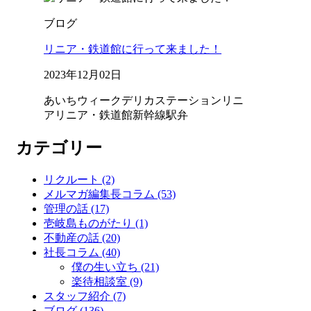
ブログ
リニア・鉄道館に行って来ました！
2023年12月02日
あいちウィーク
デリカステーション
リニ
ア
リニア・鉄道館
新幹線
駅弁
カテゴリー
リクルート (2)
メルマガ編集長コラム (53)
管理の話 (17)
壱岐島ものがたり (1)
不動産の話 (20)
社長コラム (40)
僕の生い立ち (21)
楽待相談室 (9)
スタッフ紹介 (7)
ブログ (136)