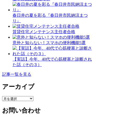
春日井の夏を彩る『春日井市民納涼まつ
り』
賃貸住宅メンテナンス主任者合格
意外と知らない！スマホの便利機能5選
【実話】今年、40代で心筋梗塞と診断され
た話（その３）
記事一覧を見る
アーカイブ
ア
ー
お問い合わせ
カ
イ