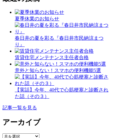
夏季休業のお知らせ
春日井の夏を彩る『春日井市民納涼まつ
り』
賃貸住宅メンテナンス主任者合格
意外と知らない！スマホの便利機能5選
【実話】今年、40代で心筋梗塞と診断され
た話（その３）
記事一覧を見る
アーカイブ
ア