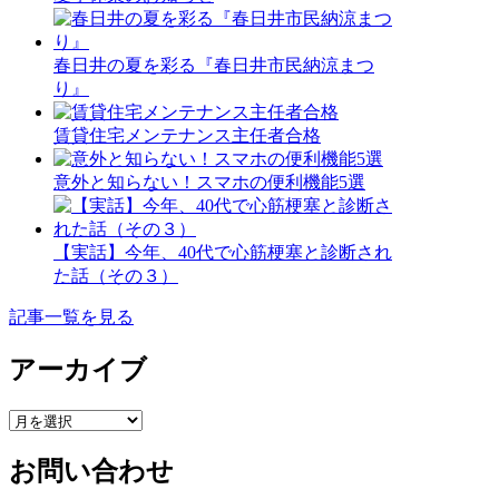
春日井の夏を彩る『春日井市民納涼まつ
り』
賃貸住宅メンテナンス主任者合格
意外と知らない！スマホの便利機能5選
【実話】今年、40代で心筋梗塞と診断され
た話（その３）
記事一覧を見る
アーカイブ
ア
ー
お問い合わせ
カ
イ