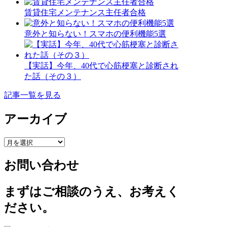
賃貸住宅メンテナンス主任者合格
意外と知らない！スマホの便利機能5選
【実話】今年、40代で心筋梗塞と診断され
た話（その３）
記事一覧を見る
アーカイブ
ア
ー
お問い合わせ
カ
イ
ブ
まずはご相談のうえ、お考えく
ださい。