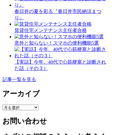
春日井の夏を彩る『春日井市民納涼まつ
り』
賃貸住宅メンテナンス主任者合格
意外と知らない！スマホの便利機能5選
【実話】今年、40代で心筋梗塞と診断され
た話（その３）
記事一覧を見る
アーカイブ
ア
ー
お問い合わせ
カ
イ
ブ