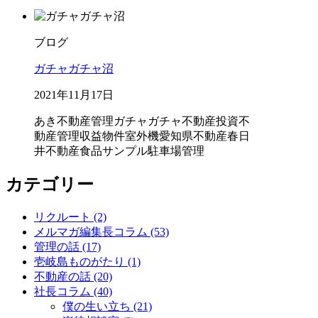
ブログ
ガチャガチャ沼
2021年11月17日
あき不動産管理
ガチャガチャ
不動産投資
不
動産管理
収益物件
室外機
愛知県不動産
春日
井不動産
食品サンプル
駐車場管理
カテゴリー
リクルート (2)
メルマガ編集長コラム (53)
管理の話 (17)
壱岐島ものがたり (1)
不動産の話 (20)
社長コラム (40)
僕の生い立ち (21)