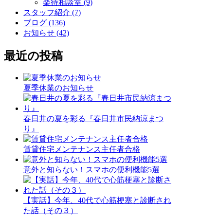
楽待相談室 (9)
スタッフ紹介 (7)
ブログ (136)
お知らせ (42)
最近の投稿
夏季休業のお知らせ
春日井の夏を彩る『春日井市民納涼まつ
り』
賃貸住宅メンテナンス主任者合格
意外と知らない！スマホの便利機能5選
【実話】今年、40代で心筋梗塞と診断され
た話（その３）