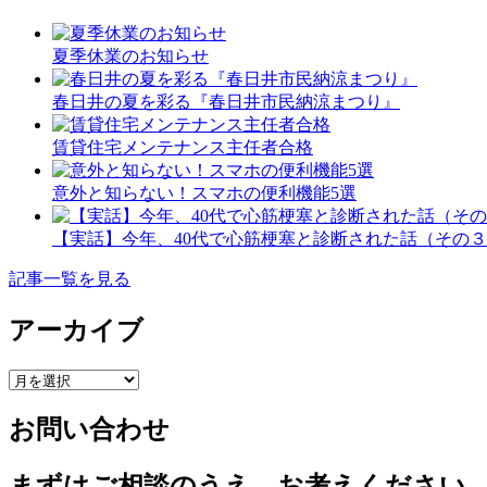
夏季休業のお知らせ
春日井の夏を彩る『春日井市民納涼まつり』
賃貸住宅メンテナンス主任者合格
意外と知らない！スマホの便利機能5選
【実話】今年、40代で心筋梗塞と診断された話（その
記事一覧を見る
アーカイブ
ア
ー
お問い合わせ
カ
イ
ブ
まずはご相談のうえ、お考えください