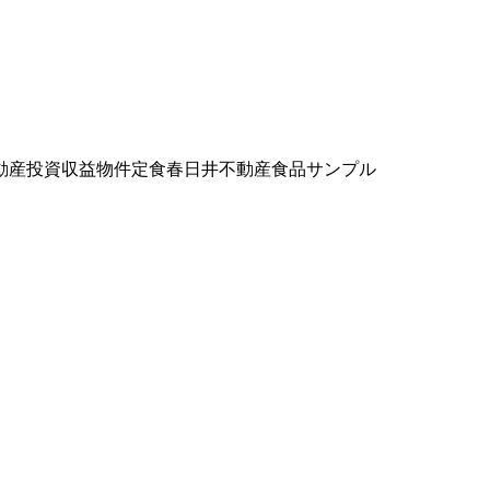
動産投資
収益物件
定食
春日井不動産
食品サンプル