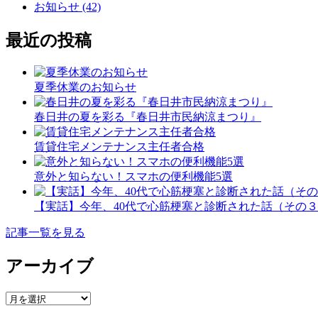
お知らせ (42)
最近の投稿
夏季休業のお知らせ
春日井の夏を彩る『春日井市民納涼まつり』
賃貸住宅メンテナンス主任者合格
意外と知らない！スマホの便利機能5選
【実話】今年、40代で心筋梗塞と診断された話（その
記事一覧を見る
アーカイブ
ア
ー