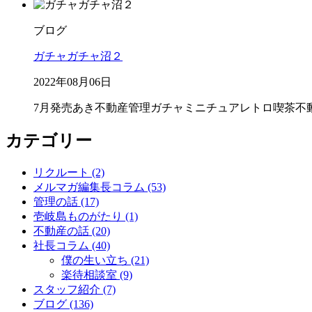
ブログ
ガチャガチャ沼２
2022年08月06日
7月発売
あき不動産管理
ガチャ
ミニチュア
レトロ喫茶
不
カテゴリー
リクルート (2)
メルマガ編集長コラム (53)
管理の話 (17)
壱岐島ものがたり (1)
不動産の話 (20)
社長コラム (40)
僕の生い立ち (21)
楽待相談室 (9)
スタッフ紹介 (7)
ブログ (136)