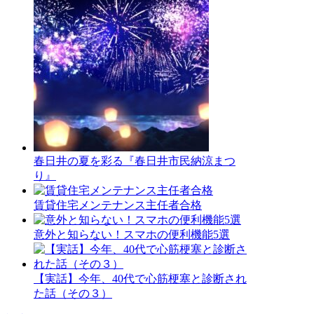
春日井の夏を彩る『春日井市民納涼まつ
り』
賃貸住宅メンテナンス主任者合格
意外と知らない！スマホの便利機能5選
【実話】今年、40代で心筋梗塞と診断され
た話（その３）