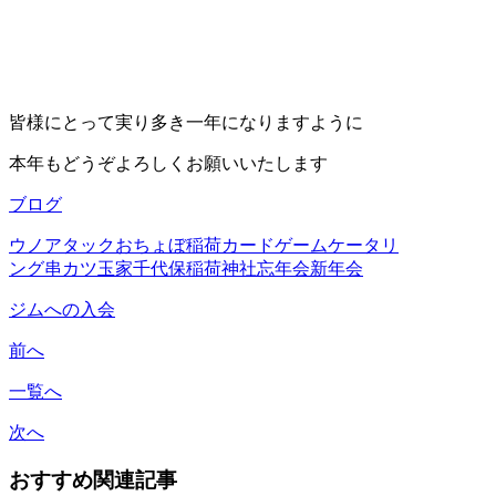
皆様にとって実り多き一年になりますように
本年もどうぞよろしくお願いいたします
ブログ
ウノアタック
おちょぼ稲荷
カードゲーム
ケータリ
ング
串カツ玉家
千代保稲荷神社
忘年会
新年会
ジムへの入会
前へ
一覧へ
次へ
おすすめ関連記事