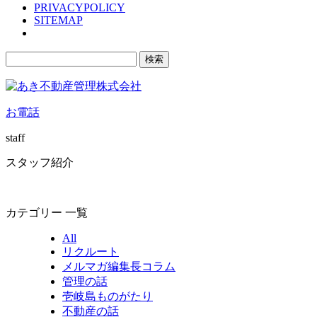
PRIVACYPOLICY
SITEMAP
検
索:
お電話
staff
スタッフ紹介
カテゴリー 一覧
All
リクルート
メルマガ編集長コラム
管理の話
壱岐島ものがたり
不動産の話