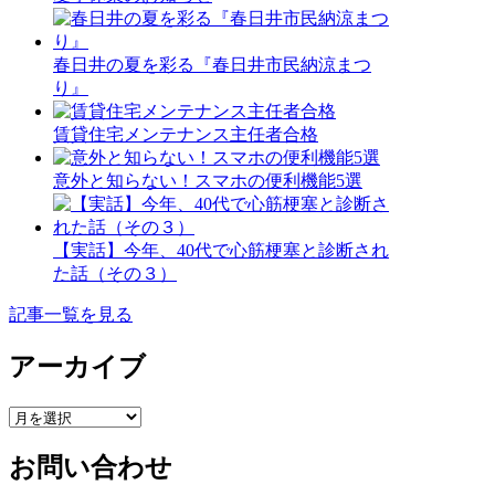
春日井の夏を彩る『春日井市民納涼まつ
り』
賃貸住宅メンテナンス主任者合格
意外と知らない！スマホの便利機能5選
【実話】今年、40代で心筋梗塞と診断され
た話（その３）
記事一覧を見る
アーカイブ
ア
ー
お問い合わせ
カ
イ