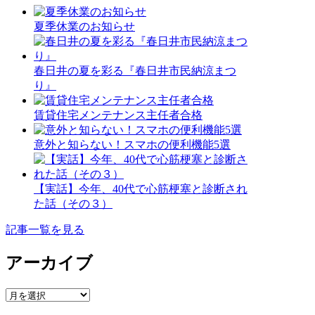
夏季休業のお知らせ
春日井の夏を彩る『春日井市民納涼まつ
り』
賃貸住宅メンテナンス主任者合格
意外と知らない！スマホの便利機能5選
【実話】今年、40代で心筋梗塞と診断され
た話（その３）
記事一覧を見る
アーカイブ
ア
ー