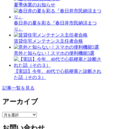
夏季休業のお知らせ
春日井の夏を彩る『春日井市民納涼まつ
り』
賃貸住宅メンテナンス主任者合格
意外と知らない！スマホの便利機能5選
【実話】今年、40代で心筋梗塞と診断され
た話（その３）
記事一覧を見る
アーカイブ
ア
ー
お問い合わせ
カ