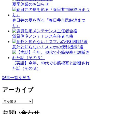
夏季休業のお知らせ
春日井の夏を彩る『春日井市民納涼まつ
り』
賃貸住宅メンテナンス主任者合格
意外と知らない！スマホの便利機能5選
【実話】今年、40代で心筋梗塞と診断され
た話（その３）
記事一覧を見る
アーカイブ
ア
ー
お問い合わせ
カ