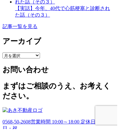
【実話】今年、40代で心筋梗塞と診断され
た話（その３）
記事一覧を見る
アーカイブ
ア
ー
お問い合わせ
カ
イ
ブ
まずはご相談のうえ、お考えく
ださい。
0568-50-2608
営業時間 10:00～18:00 定休日 土・
日・祝
お問い合わせ