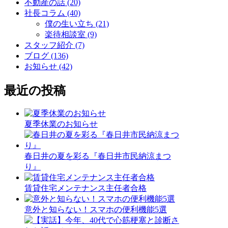
不動産の話 (20)
社長コラム (40)
僕の生い立ち (21)
楽待相談室 (9)
スタッフ紹介 (7)
ブログ (136)
お知らせ (42)
最近の投稿
夏季休業のお知らせ
春日井の夏を彩る『春日井市民納涼まつ
り』
賃貸住宅メンテナンス主任者合格
意外と知らない！スマホの便利機能5選