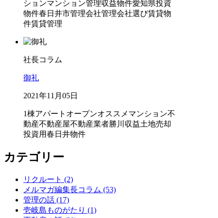
ション
マンション管理
収益物件
愛知県
投資
物件
春日井市
管理会社
管理会社選び
賃貸物
件
賃貸管理
社長コラム
御礼
2021年11月05日
1棟
アパート
オープン
オススメ
マンション
不
動産
不動産屋
不動産業者
勝川
収益
土地
売却
投資用
春日井
物件
カテゴリー
リクルート (2)
メルマガ編集長コラム (53)
管理の話 (17)
壱岐島ものがたり (1)