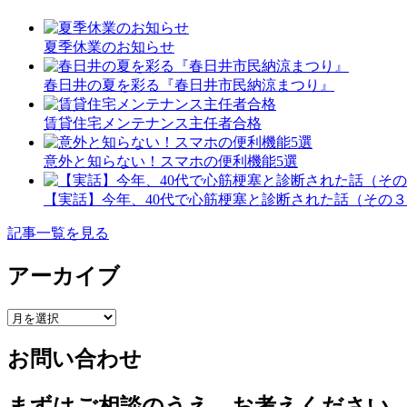
夏季休業のお知らせ
春日井の夏を彩る『春日井市民納涼まつり』
賃貸住宅メンテナンス主任者合格
意外と知らない！スマホの便利機能5選
【実話】今年、40代で心筋梗塞と診断された話（その
記事一覧を見る
アーカイブ
ア
ー
お問い合わせ
カ
イ
ブ
まずはご相談のうえ、お考えください