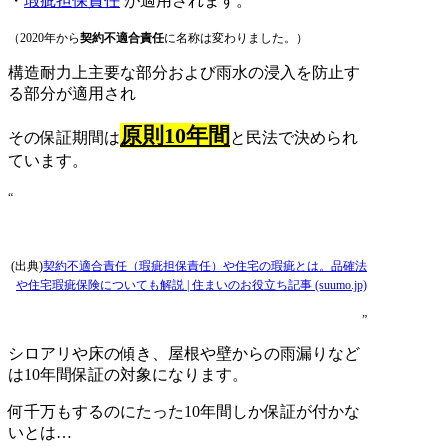
・
瑕疵担保責任
が適用されます。
（2020年から
契約不適合責任
に名称は変わりました。）
構造耐力上主要な部分および雨水の浸入を防止す
る部分が適用され
原則10年間
その保証期間は
と民法で決められ
ています。
“
(出典)
契約不適合責任（瑕疵担保責任）や住宅の瑕疵とは。品確法
や住宅瑕疵保険についても解説 | 住まいのお役立ち記事 (suumo.jp)
”
シロアリや床の傾き、屋根や壁からの雨漏りなど
は10年間保証の対象になります。
何千万もするのにたった10年間しか保証が付かな
いとは…