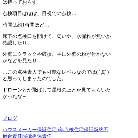
は持っておらず、
点検項目はほぼ、目視での点検…
時間は約1時間ほど…
床下の点検口を開けて、匂いや、水漏れが無いか
確認したり、
外壁にクラックや破損、手に外壁の粉が付かない
かなどを見たり…
…この点検素人でも可能なレベルなのでは( ﾟДﾟ)
と思ってしまったのでした。
ドローンとか飛ばして屋根の上とか見てもらいた
かったな～
ブログ
ハウスメーカー保証
住宅5年点検
住宅保証
契約不
適合責任
瑕疵担保責任