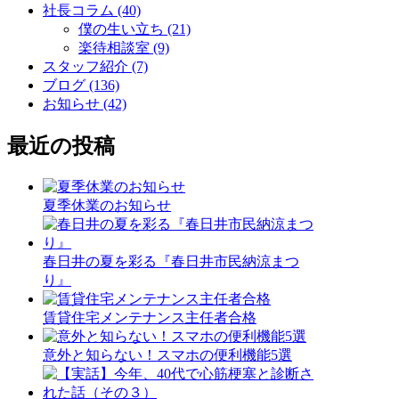
社長コラム (40)
僕の生い立ち (21)
楽待相談室 (9)
スタッフ紹介 (7)
ブログ (136)
お知らせ (42)
最近の投稿
夏季休業のお知らせ
春日井の夏を彩る『春日井市民納涼まつ
り』
賃貸住宅メンテナンス主任者合格
意外と知らない！スマホの便利機能5選