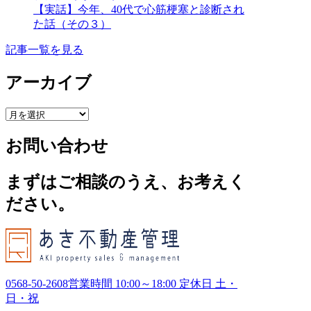
【実話】今年、40代で心筋梗塞と診断され
た話（その３）
記事一覧を見る
アーカイブ
ア
ー
お問い合わせ
カ
イ
ブ
まずはご相談のうえ、お考えく
ださい。
0568-50-2608
営業時間 10:00～18:00 定休日 土・
日・祝