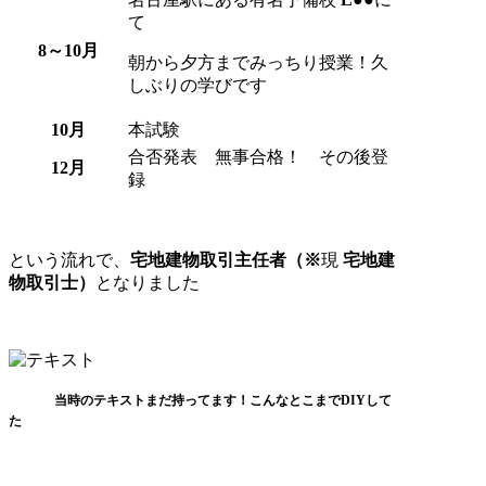
て
8～10月
朝から夕方までみっちり授業！久
しぶりの学びです
10月
本試験
合否発表 無事合格！ その後登
12月
録
という流れで、
宅地建物取引主任者（※
現
宅地建
物取引士）
となりました
当時のテキストまだ持ってます！
こんなとこまでDIYして
た