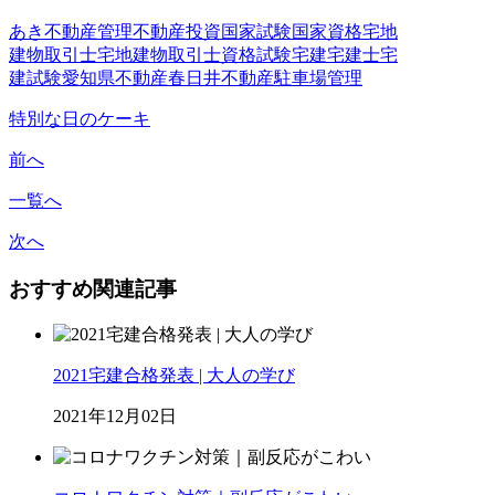
あき不動産管理
不動産投資
国家試験
国家資格
宅地
建物取引士
宅地建物取引士資格試験
宅建
宅建士
宅
建試験
愛知県不動産
春日井不動産
駐車場管理
特別な日のケーキ
前へ
一覧へ
次へ
おすすめ関連記事
2021宅建合格発表 | 大人の学び
2021年12月02日