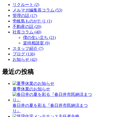
リクルート (2)
メルマガ編集長コラム (53)
管理の話 (17)
壱岐島ものがたり (1)
不動産の話 (20)
社長コラム (40)
僕の生い立ち (21)
楽待相談室 (9)
スタッフ紹介 (7)
ブログ (136)
お知らせ (42)
最近の投稿
夏季休業のお知らせ
春日井の夏を彩る『春日井市民納涼まつ
り』