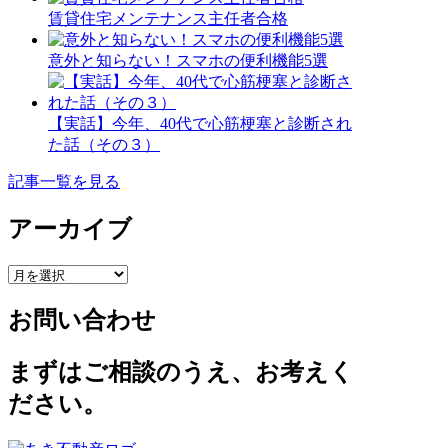
賃貸住宅メンテナンス主任者合格
意外と知らない！スマホの便利機能5選
【実話】今年、40代で心筋梗塞と診断され
た話（その３）
記事一覧を見る
アーカイブ
ア
ー
お問い合わせ
カ
イ
ブ
まずはご相談のうえ、お考えく
ださい。