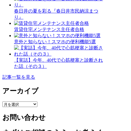
春日井の夏を彩る『春日井市民納涼まつ
り』
賃貸住宅メンテナンス主任者合格
意外と知らない！スマホの便利機能5選
【実話】今年、40代で心筋梗塞と診断され
た話（その３）
記事一覧を見る
アーカイブ
ア
ー
お問い合わせ
カ
イ
ブ