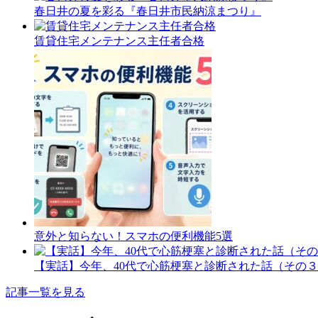
春日井の夏を彩る『春日井市民納涼まつり』
賃貸住宅メンテナンス主任者合格
意外と知らない！スマホの便利機能5選
【実話】今年、40代で心筋梗塞と診断された話（その
記事一覧を見る