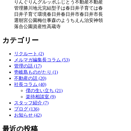
りんぐりん
グルッポふじとう
不動産
不動産
管理
勝川
地元完結型
子は春日井子育ては春
日井
子育て環境
春日井
春日井市
春日井市長
選
朝宮公園
梅仕事
森のようちえん
治安
神領
落合公園
資産性
高蔵寺
カテゴリー
リクルート (2)
メルマガ編集長コラム (53)
管理の話 (17)
壱岐島ものがたり (1)
不動産の話 (20)
社長コラム (40)
僕の生い立ち (21)
楽待相談室 (9)
スタッフ紹介 (7)
ブログ (136)
お知らせ (42)
最近の投稿