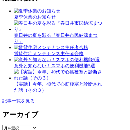
夏季休業のお知らせ
春日井の夏を彩る『春日井市民納涼まつ
り』
賃貸住宅メンテナンス主任者合格
意外と知らない！スマホの便利機能5選
【実話】今年、40代で心筋梗塞と診断され
た話（その３）
記事一覧を見る
アーカイブ
ア