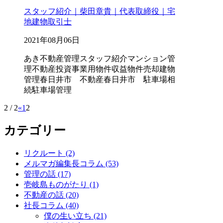
スタッフ紹介｜柴田章貴｜代表取締役｜宅
地建物取引士
2021年08月06日
あき不動産管理
スタッフ紹介
マンション管
理
不動産投資
事業用物件
収益物件
売却
建物
管理
春日井市 不動産
春日井市 駐車場
相
続
駐車場管理
2 / 2
«
1
2
カテゴリー
リクルート (2)
メルマガ編集長コラム (53)
管理の話 (17)
壱岐島ものがたり (1)
不動産の話 (20)
社長コラム (40)
僕の生い立ち (21)