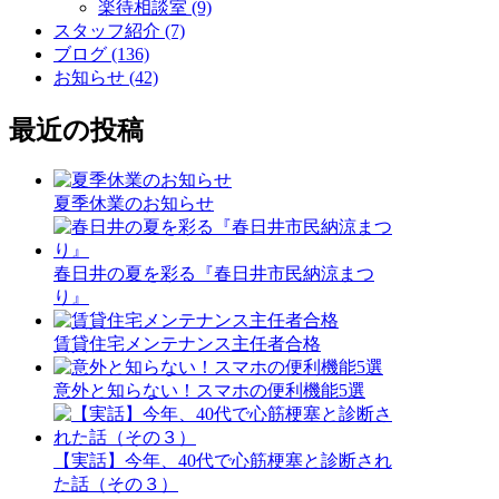
楽待相談室 (9)
スタッフ紹介 (7)
ブログ (136)
お知らせ (42)
最近の投稿
夏季休業のお知らせ
春日井の夏を彩る『春日井市民納涼まつ
り』
賃貸住宅メンテナンス主任者合格
意外と知らない！スマホの便利機能5選
【実話】今年、40代で心筋梗塞と診断され
た話（その３）