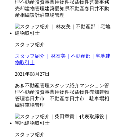
理
不動産投資
事業用物件
収益物件
営業事務
売却
建物管理
建築
愛知県不動産
春日井不動
産
相続
設計
駐車場管理
スタッフ紹介
スタッフ紹介｜ 林友美｜不動産部｜宅地建
物取引士
2021年08月27日
あき不動産管理
スタッフ紹介
マンション管
理
不動産投資
事業用物件
収益物件
売却
建物
管理
春日井市 不動産
春日井市 駐車場
相
続
駐車場管理
スタッフ紹介