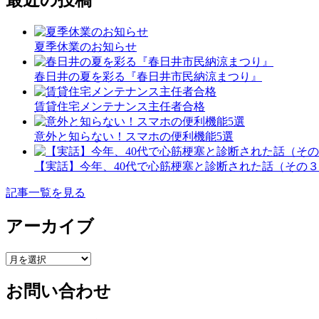
夏季休業のお知らせ
春日井の夏を彩る『春日井市民納涼まつり』
賃貸住宅メンテナンス主任者合格
意外と知らない！スマホの便利機能5選
【実話】今年、40代で心筋梗塞と診断された話（その
記事一覧を見る
アーカイブ
ア
ー
お問い合わせ
カ
イ
ブ