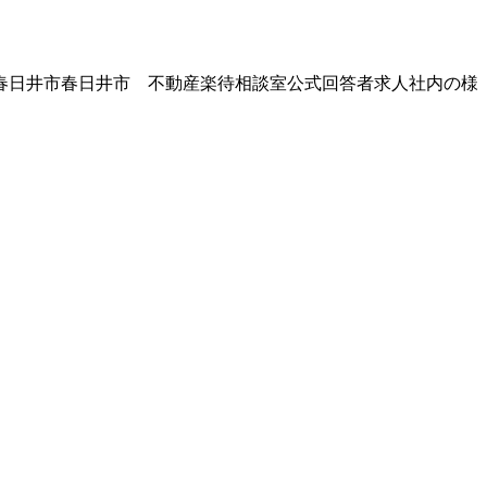
春日井市
春日井市 不動産
楽待相談室公式回答者
求人
社内の様