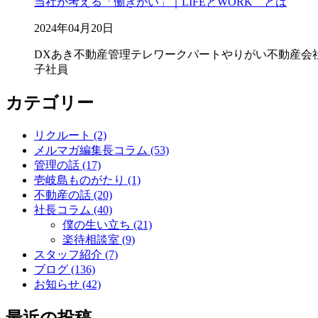
当社が考える「働きがい」｜LIFEとWORK とは
2024年04月20日
DX
あき不動産管理
テレワーク
パート
やりがい
不動産会
子
社員
カテゴリー
リクルート (2)
メルマガ編集長コラム (53)
管理の話 (17)
壱岐島ものがたり (1)
不動産の話 (20)
社長コラム (40)
僕の生い立ち (21)
楽待相談室 (9)
スタッフ紹介 (7)
ブログ (136)
お知らせ (42)
最近の投稿