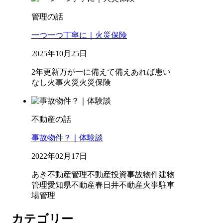
管理の話
一つ一つ丁寧に｜火災保険
2025年10月25日
2年更新
万が一に備えて
備えあれば患い
なし
火事
火災
火災保険
不動産の話
事故物件？｜体験談
2022年02月17日
あき不動産管理
不動産投資
事故物件
建物
管理
愛知県不動産
春日井不動産
火事
駐車
場管理
カテゴリー