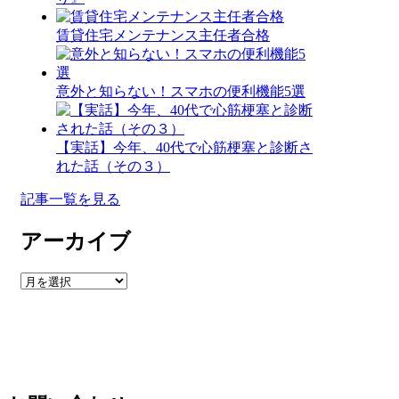
賃貸住宅メンテナンス主任者合格
意外と知らない！スマホの便利機能5選
【実話】今年、40代で心筋梗塞と診断さ
れた話（その３）
記事一覧を見る
アーカイブ
ア
ー
カ
イ
ブ